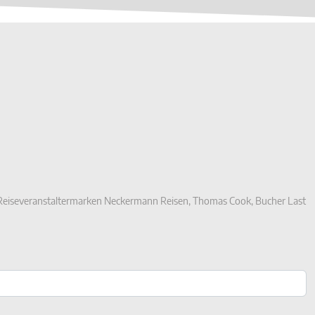
r Reiseveranstaltermarken Neckermann Reisen, Thomas Cook, Bucher Last