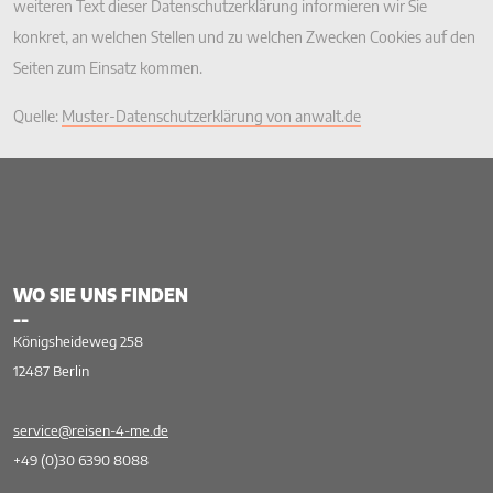
weiteren Text dieser Datenschutzerklärung informieren wir Sie
konkret, an welchen Stellen und zu welchen Zwecken Cookies auf den
Seiten zum Einsatz kommen.
Quelle:
Muster-Datenschutzerklärung von anwalt.de
WO SIE UNS FINDEN
--
Königsheideweg 258
12487 Berlin
service@reisen-4-me.de
+49 (0)30 6390 8088