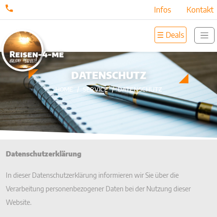
Infos
Kontakt
☰ Deals
DATENSCHUTZ
HOME
SERVICE
DATENSCHUTZ
Datenschutzerklärung
In dieser Datenschutzerklärung informieren wir Sie über die
Verarbeitung personenbezogener Daten bei der Nutzung dieser
Website.