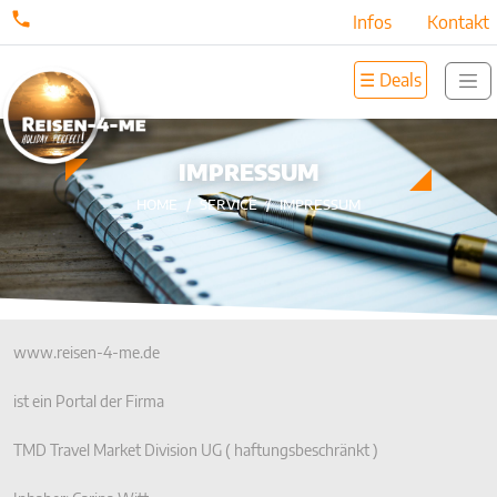
Infos
Kontakt
☰ Deals
IMPRESSUM
HOME
SERVICE
IMPRESSUM
www.reisen-4-me.de
ist ein Portal der Firma
TMD Travel Market Division UG ( haftungsbeschränkt )